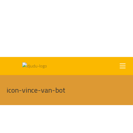
icon-vince-van-bot