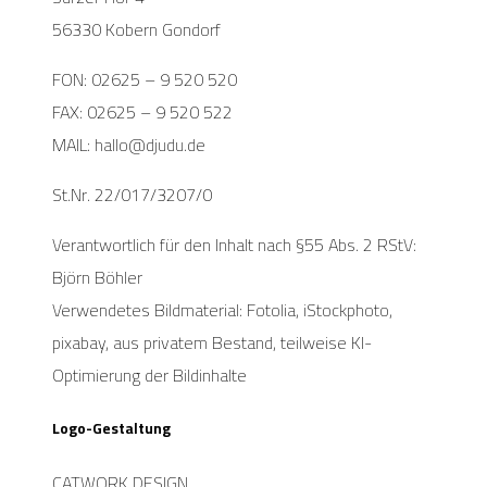
56330 Kobern Gondorf
FON: 02625 – 9 520 520
FAX: 02625 – 9 520 522
MAIL: hallo@djudu.de
St.Nr. 22/017/3207/0
Verantwortlich für den Inhalt nach §55 Abs. 2 RStV:
Björn Böhler
Verwendetes Bildmaterial: Fotolia, iStockphoto,
pixabay, aus privatem Bestand, teilweise KI-
Optimierung der Bildinhalte
Logo-Gestaltung
CATWORK DESIGN