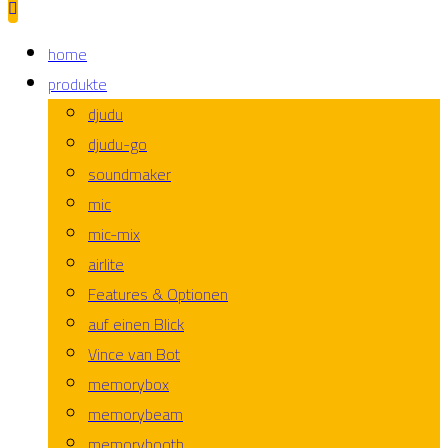
home
produkte
djudu
djudu-go
soundmaker
mic
mic-mix
airlite
Features & Optionen
auf einen Blick
Vince van Bot
memorybox
memorybeam
memorybooth