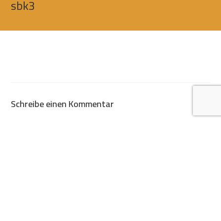
sbk3
Schreibe einen Kommentar
Du musst
angemeldet
sein, um einen Kommentar abgeben zu
können.
Wir haben die djudu für unsere
Hochzeitsfeier gebucht. Vom ersten Kontakt über den
Aufbau und die Anwendung bis zur Rückgabe hat alles
reibungslos funktioniert. Super Kundenservice 🙂👍🏻