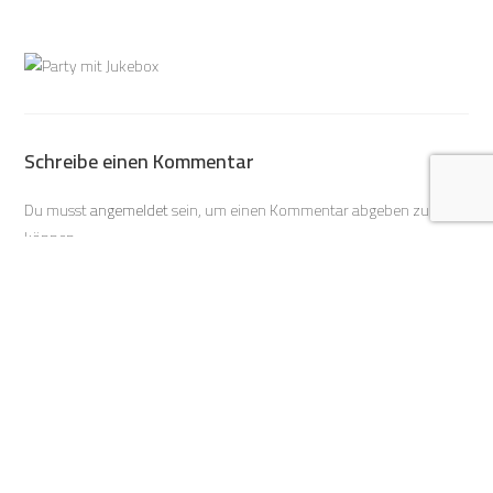
Schreibe einen Kommentar
Du musst
angemeldet
sein, um einen Kommentar abgeben zu
können.
Wir haben die djudu für unsere
Hochzeitsfeier gebucht. Vom ersten Kontakt über den
Aufbau und die Anwendung bis zur Rückgabe hat alles
reibungslos funktioniert. Super Kundenservice 🙂👍🏻
für jedes Alter und jeden Geschmack ist Musik dabei und
der Gast ist aktiv bei der Gestaltung der Feier dabei. Die